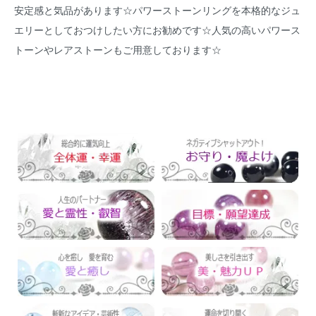
安定感と気品があります☆パワーストーンリングを本格的なジュ
エリーとしておつけしたい方にお勧めです☆人気の高いパワース
トーンやレアストーンもご用意しております☆
運勢別でさがす