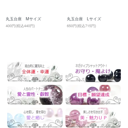
丸玉台座 Mサイズ
丸玉台座 Lサイズ
400円(税込440円)
650円(税込715円)
運勢別でさがす