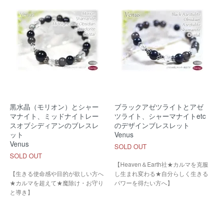
黒水晶（モリオン）とシャー
ブラックアゼツライトとアゼ
マナイト、ミッドナイトレー
ツライト、シャーマナイトetc
スオブシディアンのブレスレ
のデザインブレスレット
ット
Venus
Venus
SOLD OUT
SOLD OUT
【Heaven＆Earth社★カルマを克服
【生きる使命感や目的が欲しい方へ
し生まれ変わる★自分らしく生きる
★カルマを超えて★魔除け・お守り
パワーを得たい方へ】
と導き】