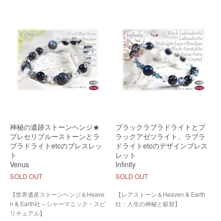
神秘の遺跡ストーンヘンジ★
ブラックラブラドライトとブ
プレセリブルーストーンとラ
ラックアゼツライト、ラブラ
ブラドライトetcのブレスレッ
ドライトetcのデザインブレス
ト
レット
Venus
Infinity
SOLD OUT
SOLD OUT
【世界遺産ストーンヘンジ＆Heave
【レアストーン＆Heaven & Earth
n & Earth社～シャーマニック・スピ
社：人生の神秘と叡智】
リチュアル】