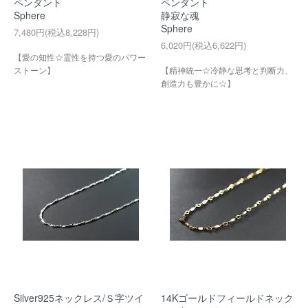
ペンダント
ペンダント
Sphere
静寂な魂
Sphere
7,480円(税込8,228円)
6,020円(税込6,622円)
【愛の知性☆霊性を持つ愛のパワー
ストーン】
【精神統一☆冷静な思考と判断力、
創造力も豊かに☆】
Silver925ネックレス/Ｓ字ツイ
14Kゴールドフィールドネック