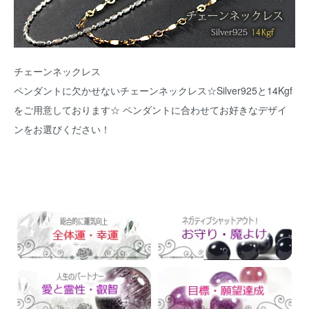
チェーンネックレス
ペンダントに欠かせないチェーンネックレス☆Silver925と14Kgf
をご用意しております☆ ペンダントに合わせてお好きなデザイ
ンをお選びください！
運勢別でさがす