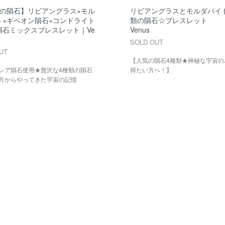
類の隕石】リビアングラス×モル
リビアングラスとモルダバイトe
ト×ギベオン隕石×コンドライト
類の隕石☆ブレスレット
隕石ミックスブレスレット｜Ve
Venus
SOLD OUT
UT
【人気の隕石4種類★神秘な宇宙の
レア隕石使用★贅沢な4種類の隕石
得たい方へ！】
方からやってきた宇宙の記憶