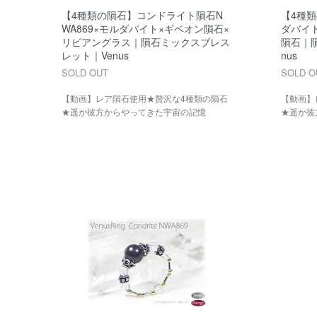
【4種類の隕石】コンドライト隕石N
【4種
WA869×モルダバイト×ギベオン隕石×
ダバイ
リビアングラス｜隕石ミックスブレス
隕石｜
レット｜Venus
nus
SOLD OUT
SOLD O
【動画】レア隕石使用★贅沢な4種類の隕石
【動画】
★遥か彼方からやってきた宇宙の記憶
★遥か彼