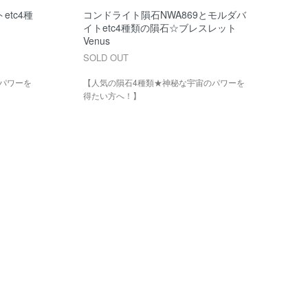
tc4種
コンドライト隕石NWA869とモルダバ
イトetc4種類の隕石☆ブレスレット
Venus
SOLD OUT
パワーを
【人気の隕石4種類★神秘な宇宙のパワーを
得たい方へ！】